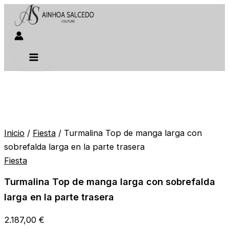
Turmalina
Ir
Top
al
de
contenido
manga
larga
con
sobrefalda
larga
en
la
parte
trasera
cantidad
Inicio
/
Fiesta
/ Turmalina Top de manga larga con
sobrefalda larga en la parte trasera
Fiesta
Turmalina Top de manga larga con sobrefalda
larga en la parte trasera
2.187,00
€