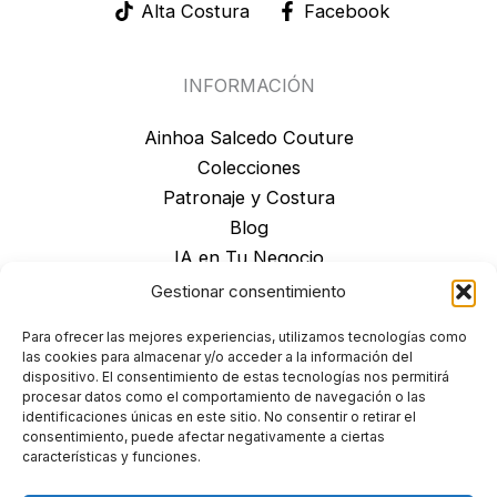
Alta Costura
Facebook
INFORMACIÓN
Ainhoa Salcedo Couture
Colecciones
Patronaje y Costura
Blog
IA en Tu Negocio
Contacto
Gestionar consentimiento
Para ofrecer las mejores experiencias, utilizamos tecnologías como
las cookies para almacenar y/o acceder a la información del
SERVICIO AL CLIENTE
dispositivo. El consentimiento de estas tecnologías nos permitirá
procesar datos como el comportamiento de navegación o las
identificaciones únicas en este sitio. No consentir o retirar el
Aviso legal
consentimiento, puede afectar negativamente a ciertas
Derecho Desestimiento
características y funciones.
Política de Cookies