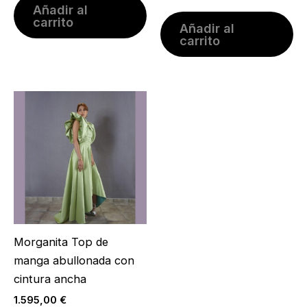
Añadir al
carrito
Añadir al
carrito
Morganita Top de
manga abullonada con
cintura ancha
1.595,00
€